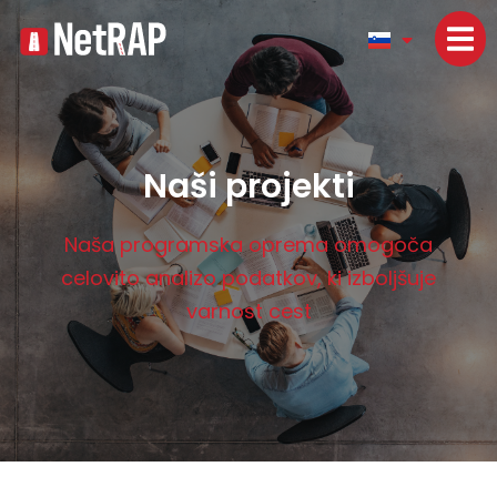
Naši projekti
Naša programska oprema omogoča
celovito analizo podatkov, ki izboljšuje
varnost cest